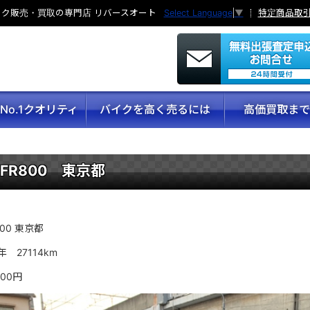
ク販売・買取の専門店 リバースオート
特定商品取
Select Language
▼
No.1クオリティ
バイクを高く売るには
高価買取まで
VFR800 東京都
800 東京都
7年 27114km
000円